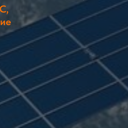
С,
ние