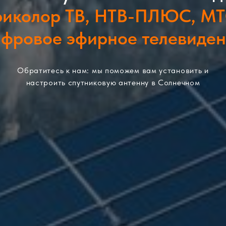
риколор ТВ, НТВ-ПЛЮС, МТ
фровое эфирное телевиде
Обратитесь к нам: мы поможем вам установить и
настроить спутниковую антенну в Солнечном